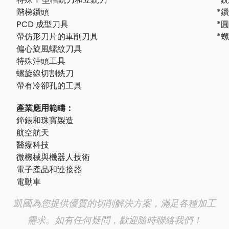
階梯鑽頭
*
PCD 成型刀具
*
帶仿形刀片的車削刀具
*
偏心旋風螺紋刀具
特殊沖頭工具
螺旋線切割銑刀
帶有冷卻孔的工具
產業應用範疇：
鐘錶和珠寶製造
航空航天
醫療科技
微機械與機器人技術
電子產品和連接器
電動車
凱國為您提供優質的切削解決方案，滿足各種加工
需求。如有任何疑問，歡迎隨時聯絡我們！