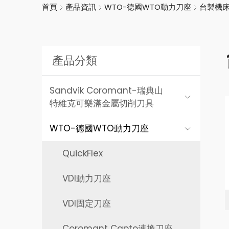
首頁
產品資訊
WTO-德國WTO動力刀座
台製機
產品分類
Sandvik Coromant-
瑞典山
特維克可樂滿金屬切削刀具
WTO-
德國WTO動力刀座
QuickFlex
VDI動力刀座
VDI固定刀座
Coromant Capto速換刀座