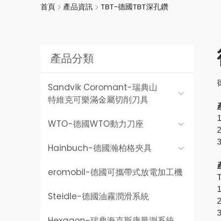
首頁
產品資訊
TBT-德國TBT深孔鑽
產品分類
Sandvik Coromant-
瑞典山
特維克可樂滿金屬切削刀具
WTO-
德國WTO動力刀座
Hainbuch-
德國瀚柏格夾具
eromobil-
德國可攜帶式放電加工機
Steidle-
德國油霧潤滑系統
Hexagon-
瑞典海克斯康量測系統