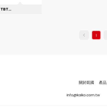
TBT
Tiefbohrtechnik
1
關於凱國
產品
info@kaiko.com.tw