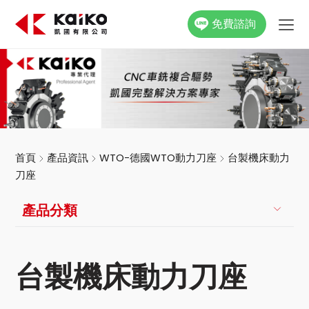
免費諮詢
關於凱國
產品資訊
最新消息
首頁
產品資訊
WTO-德國WTO動力刀座
台製機床動力
刀座
活動花絮
產品分類
影片專區
聯絡我們
台製機床動力刀座