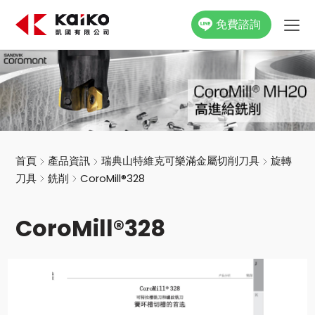
免費諮詢
關於凱國
產品資訊
最新消息
首頁
產品資訊
瑞典山特維克可樂滿金屬切削刀具
旋轉
刀具
銑削
CoroMill®328
活動花絮
CoroMill®328
影片專區
聯絡我們