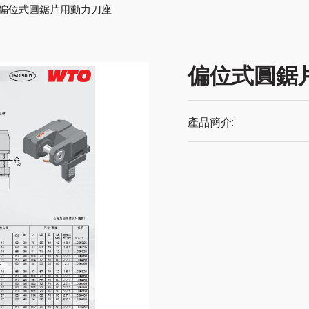
偏位式圓鋸片用動力刀座
偏位式圓鋸
產品簡介: