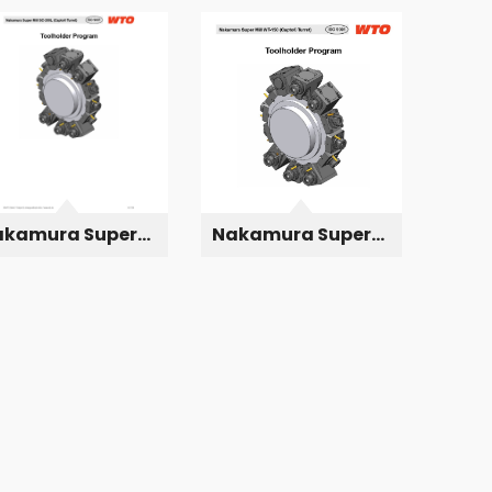
akamura Super
Nakamura Super
ll SC200L
Mill WT-150