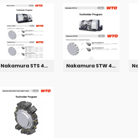
Nakamura STS 40
Nakamura STW 40
N
D75
D75
Mi